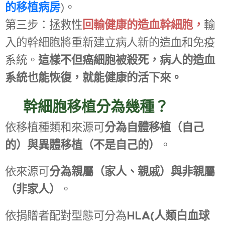
的移植病房
)。
第三步：拯救性
回輸健康的造血幹細胞，
輸
入的幹細胞將重新建立病人新的造血和免疫
系統。
這
樣不但癌細胞被殺死，病人的造血
系統也能恢復，就能健康的活下來。
☑
幹細胞移植分為幾種？
依移植種類和來源可
分為自體移植（自己
的）與異體移植（不是自己的）
。
依來源可
分為親屬（家人、親戚）與非親屬
（非家人）
。
依捐贈者配對型態可分為
HLA(人類白血球