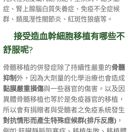
症、腎上腺腦白質失養症、免疫不全症候
群、類風溼性關節炎、紅斑性狼瘡等。
☑
接受
造血幹細胞移植有哪些不
舒服呢
?
骨髓
骨髓移植的併發症除了持續性嚴重的
抑制
外，因為大劑量的化學治療也會造成
黏膜嚴重損傷
與一些器官的傷害。以及因
異體骨髓移植也等於是免疫器官的移植，
所以會有捐贈者與受髓者之免疫系統發生
對抗情形而產生特殊症候群(排斥反應)
，
例如:肝臟靜脈阻塞症、移植失敗、移植體